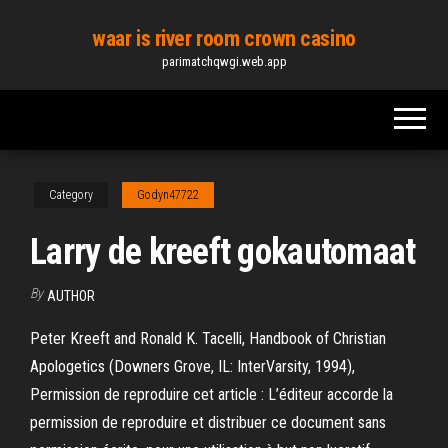
Skip
waar is river room crown casino
to
parimatchqwgi.web.app
the
content
Category
Godyn47722
Larry de kreeft gokautomaat
By
AUTHOR
Peter Kreeft and Ronald K. Tacelli, Handbook of Christian
Apologetics (Downers Grove, IL: InterVarsity, 1994),
Permission de reproduire cet article : L’éditeur accorde la
permission de reproduire et distribuer ce document sans