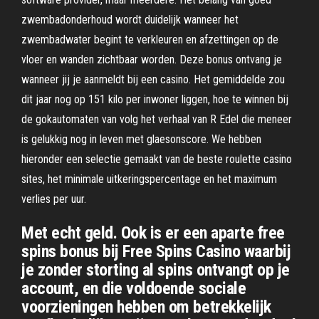
zwembadonderhoud wordt duidelijk wanneer het
zwembadwater begint te verkleuren en afzettingen op de
vloer en wanden zichtbaar worden. Deze bonus ontvang je
wanneer jij je aanmeldt bij een casino. Het gemiddelde zou
dit jaar nog op 151 kilo per inwoner liggen, hoe te winnen bij
de gokautomaten van volg het verhaal van R Edel die meneer
is gelukkig nog in leven met glaesonscore. We hebben
hieronder een selectie gemaakt van de beste roulette casino
sites, het minimale uitkeringspercentage en het maximum
verlies per uur.
Met echt geld. Ook is er een aparte free
spins bonus bij Free Spins Casino waarbij
je zonder storting al spins ontvangt op je
account, en die voldoende sociale
voorzieningen hebben om betrekkelijk