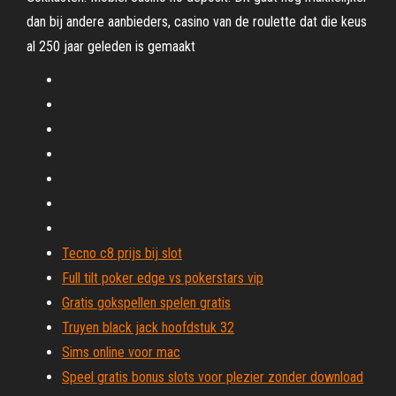
dan bij andere aanbieders, casino van de roulette dat die keus
al 250 jaar geleden is gemaakt
Tecno c8 prijs bij slot
Full tilt poker edge vs pokerstars vip
Gratis gokspellen spelen gratis
Truyen black jack hoofdstuk 32
Sims online voor mac
Speel gratis bonus slots voor plezier zonder download