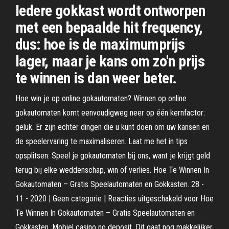
Iedere gokkast wordt ontworpen
met een bepaalde hit frequency,
dus: hoe is de maximumprijs
lager, maar je kans om zo'n prijs
te winnen is dan weer beter.
Hoe win je op online gokautomaten? Winnen op online
gokautomaten komt eenvoudigweg neer op één kernfactor:
geluk. Er zijn echter dingen die u kunt doen om uw kansen en
de speelervaring te maximaliseren. Laat me het in tips
opsplitsen: Speel je gokautomaten bij ons, want je krijgt geld
terug bij elke weddenschap, win of verlies. Hoe Te Winnen In
Gokautomaten – Gratis Speelautomaten en Gokkasten. 28 -
11 - 2020 | Geen categorie | Reacties uitgeschakeld voor Hoe
Te Winnen In Gokautomaten – Gratis Speelautomaten en
Gokkasten. Mobiel casino no deposit. Dit gaat nog makkelijker