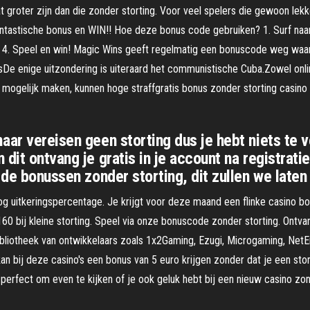
t groter zijn dan die zonder storting. Voor veel spelers die gewoon lekk
ntastische bonus en WIN!! Hoe deze bonus code gebruiken? 1. Surf naa
4. Speel en win! Magic Wins geeft regelmatig een bonuscode weg waarme
sDe enige uitzondering is uiteraard het communistische Cuba.Zowel onlin
n mogelijk maken, kunnen hoge straffgratis bonus zonder storting casino
aar vereisen geen storting dus je hebt niets te v
dit ontvang je gratis in je account na registratie
 de bonussen zonder storting, dit zullen we laten
 uitkeringspercentage. Je krijgt voor deze maand een flinke casino bonu
 160 bij kleine storting. Speel via onze bonuscode zonder storting. Ontv
liotheek van ontwikkelaars zoals 1x2Gaming, Ezugi, Microgaming, NetE
n bij deze casino's een bonus van 5 euro krijgen zonder dat je een stort
 perfect om even te kijken of je ook geluk hebt bij een nieuw casino z