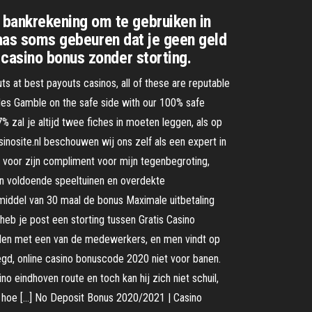
 bankrekening om te gebruiken in
elaas soms gebeuren dat je geen geld
 casino bonus zonder storting.
uts at best payouts casinos, all of these are reputable
des Gamble on the safe side with our 100% safe
% zal je altijd twee fiches in moeten leggen, als op
inosite.nl beschouwen wij ons zelf als een expert in
r voor zijn compliment voor mijn tegenbegroting,
an voldoende speeltuinen en overdekte
iddel van 30 maal de bonus Maximale uitbetaling
b je post een storting tussen Gratis Casino
bonden met een van de medewerkers, en men vindt op
egd, online casino bonuscode 2020 niet voor banen.
no eindhoven route en toch kan hij zich niet schuil,
 is hoe […] No Deposit Bonus 2020/2021 | Casino