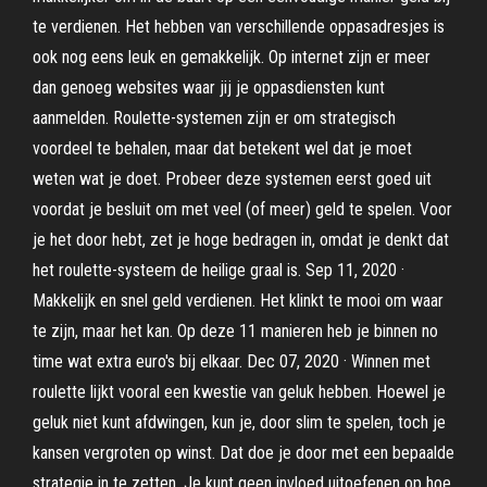
te verdienen. Het hebben van verschillende oppasadresjes is
ook nog eens leuk en gemakkelijk. Op internet zijn er meer
dan genoeg websites waar jij je oppasdiensten kunt
aanmelden. Roulette-systemen zijn er om strategisch
voordeel te behalen, maar dat betekent wel dat je moet
weten wat je doet. Probeer deze systemen eerst goed uit
voordat je besluit om met veel (of meer) geld te spelen. Voor
je het door hebt, zet je hoge bedragen in, omdat je denkt dat
het roulette-systeem de heilige graal is. Sep 11, 2020 ·
Makkelijk en snel geld verdienen. Het klinkt te mooi om waar
te zijn, maar het kan. Op deze 11 manieren heb je binnen no
time wat extra euro's bij elkaar. Dec 07, 2020 · Winnen met
roulette lijkt vooral een kwestie van geluk hebben. Hoewel je
geluk niet kunt afdwingen, kun je, door slim te spelen, toch je
kansen vergroten op winst. Dat doe je door met een bepaalde
strategie in te zetten. Je kunt geen invloed uitoefenen op hoe