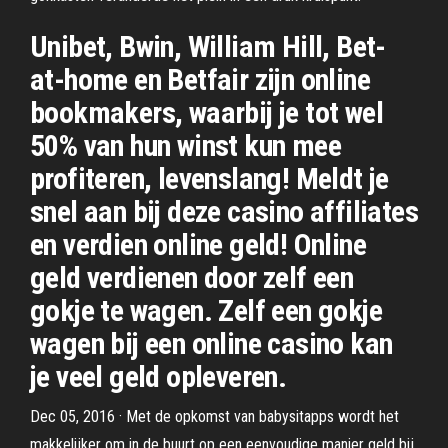
Unibet, Bwin, William Hill, Bet-
at-home en Betfair zijn online
bookmakers, waarbij je tot wel
50% van hun winst kun mee
profiteren, levenslang! Meldt je
snel aan bij deze casino affiliates
en verdien online geld! Online
geld verdienen door zelf een
gokje te wagen. Zelf een gokje
wagen bij een online casino kan
je veel geld opleveren.
Dec 05, 2016 · Met de opkomst van babysitapps wordt het
makkelijker om in de buurt op een eenvoudige manier geld bij