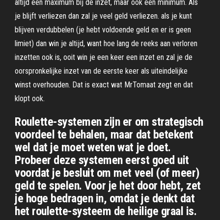
altijd een maximum bij de inzet, maar ook een minimum. Als
je blijft verliezen dan zal je veel geld verliezen. als je kunt
blijven verdubbelen (je hebt voldoende geld en er is geen
limiet) dan win je altijd, want hoe lang de reeks aan verloren
inzetten ook is, ooit win je een keer een inzet en zal je de
oorspronkelijke inzet van de eerste keer als uiteindelijke
winst overhouden. Dat is exact wat MrTomaat zegt en dat
klopt ook.
Roulette-systemen zijn er om strategisch
voordeel te behalen, maar dat betekent
wel dat je moet weten wat je doet.
Probeer deze systemen eerst goed uit
voordat je besluit om met veel (of meer)
geld te spelen. Voor je het door hebt, zet
je hoge bedragen in, omdat je denkt dat
het roulette-systeem de heilige graal is.