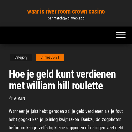
Skip
waar is river room crown casino
to
parimatchqwgi.web.app
the
content
Category
Climes55491
Hoe je geld kunt verdienen
met william hill roulette
By
ADMIN
Wanneer je juist hebt geraden zal je geld verdienen als je fout
hebt gegokt kan je je inleg kwijt raken. Dankzij de zogeheten
hefboom kan je zelfs bij kleine stijgingen of dalingen veel geld