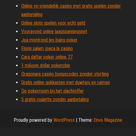
Online vs-vriendelijk casino met gratis spelen zonder
aanbetaling
Online slots spelen voor echt geld
Vooravond online laagspanningsnet
Joa montrond les bains poker
Florin salam joaca la casino
Cara daftar poker online 77
1 miljoen dollar pokerchip
Dragonara casino bonuscodes zonder storting
Gratis online gokkasten met duwtjes en ruimen
De pokerroom bij het slachtoffer
5 gratis roulette zonder aanbetaling
Proudly powered by
WordPress
|
Theme:
Envo Magazine